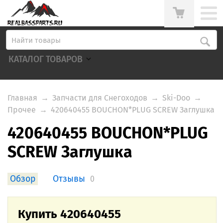
КАТАЛОГ ТОВАРОВ
Главная
→
Запчасти для Снегоходов
→
Ski-Doo
→
Прочее
→
420640455 BOUCHON*PLUG SCREW Заглушка
420640455 BOUCHON*PLUG
SCREW Заглушка
Обзор
Отзывы
0
Купить 420640455