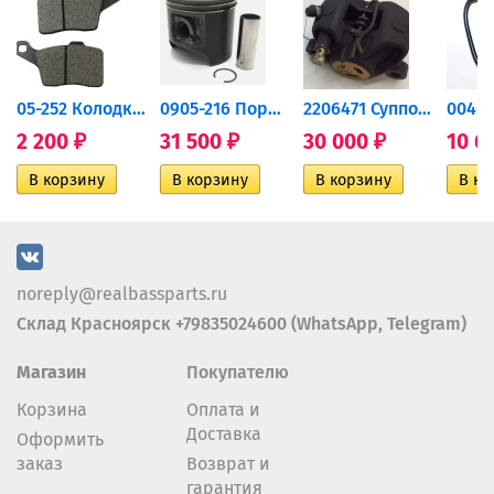
дний...
05-252 Колодки тормозные...
0905-216 Поршень Arctic Cat...
2206471 Суппорт тормозной...
2 200
31 500
30 000
10 6
₽
₽
₽
noreply@realbassparts.ru
Склад Красноярск +79835024600 (WhatsApp, Telegram)
Магазин
Покупателю
Корзина
Оплата и
Доставка
Оформить
заказ
Возврат и
гарантия