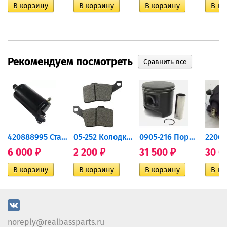
Рекомендуем посмотреть
420888995 Стартер для...
05-252 Колодки тормозные...
0905-216 Поршень Arctic Cat...
6 000
2 200
31 500
30 0
₽
₽
₽
noreply@realbassparts.ru