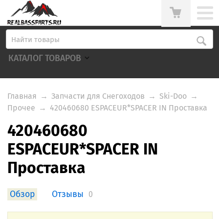
КАТАЛОГ ТОВАРОВ
Главная
→
Запчасти для Снегоходов
→
Ski-Doo
→
Прочее
→
420460680 ESPACEUR*SPACER IN Проставка
420460680
ESPACEUR*SPACER IN
Проставка
Обзор
Отзывы
0