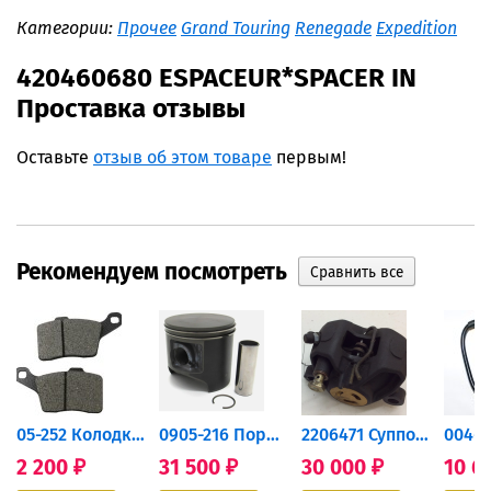
Категории:
Прочее
Grand Touring
Renegade
Expedition
420460680 ESPACEUR*SPACER IN
Проставка отзывы
Оставьте
отзыв об этом товаре
первым!
Рекомендуем посмотреть
дний...
05-252 Колодки тормозные...
0905-216 Поршень Arctic Cat...
2206471 Суппорт тормозной...
2 200
31 500
30 000
10 6
₽
₽
₽