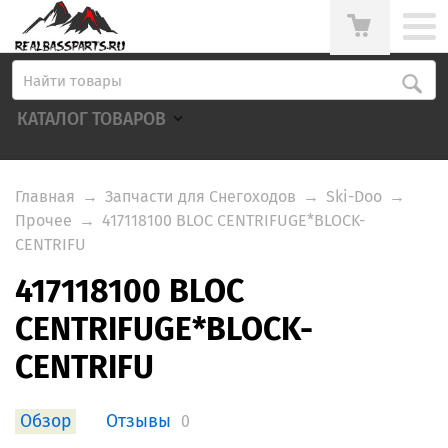
КАТАЛОГ ТОВАРОВ
Главная
→
Запчасти для Снегоходов
→
Ski-Doo
→
Прочее
→
417118100 BLOC CENTRIFUGE*BLOCK-
CENTRIFU
417118100 BLOC
CENTRIFUGE*BLOCK-
CENTRIFU
Обзор
Отзывы
0