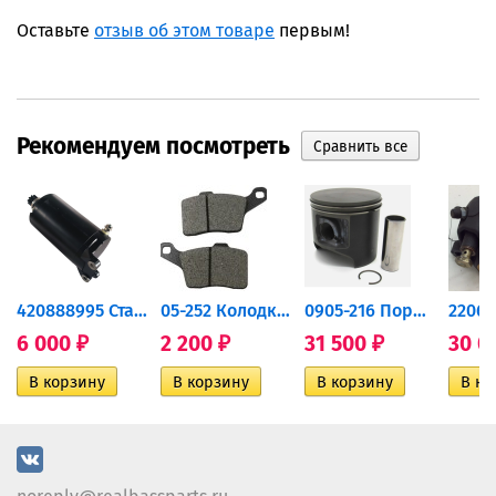
Оставьте
отзыв об этом товаре
первым!
Рекомендуем посмотреть
420888995 Стартер для...
05-252 Колодки тормозные...
0905-216 Поршень Arctic Cat...
6 000
2 200
31 500
30 0
₽
₽
₽