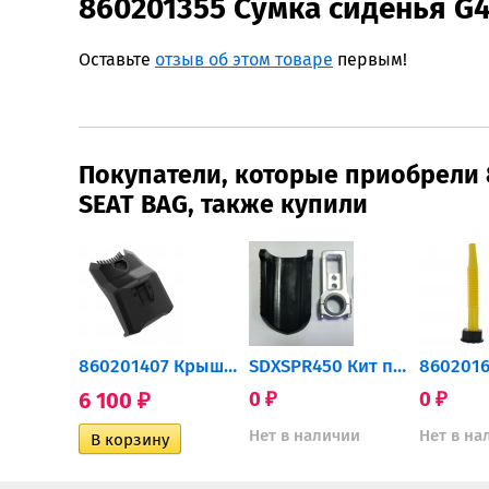
860201355 Cумка сиденья G
Оставьте
отзыв об этом товаре
первым!
Покупатели, которые приобрели 
SEAT BAG, также купили
860202528 860201514...
860201407 Крышка аккумулятора
SDXSPR450 Кит переноса руля...
6 100
0
0
₽
₽
₽
Нет в наличии
Нет в на