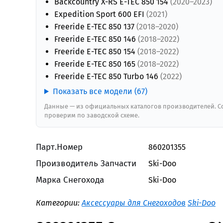
Backcountry X-RS E-TEC 850 154
(2020–2023)
Expedition Sport 600 EFI
(2021)
Freeride E-TEC 850 137
(2018–2020)
Freeride E-TEC 850 146
(2018–2022)
Freeride E-TEC 850 154
(2018–2022)
Freeride E-TEC 850 165
(2018–2022)
Freeride E-TEC 850 Turbo 146
(2022)
Показать все модели (67)
Данные — из официальных каталогов производителей. Со
проверим по заводской схеме.
Парт.Номер
860201355
Производитель Запчасти
Ski-Doo
Марка Снегохода
Ski-Doo
Категории:
Аксессуары для Снегоходов
Ski-Doo