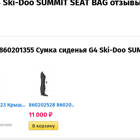
4 Ski-Doo SUMMIT SEAT BAG отзыв
860201355 Cумка сиденья G4 Ski-Doo SU
860201623 Крышка канистры...
860202528 860201514...
860201407 Крышка аккумулятора
11 000
6 100
0
₽
₽
₽
личии
Нет в