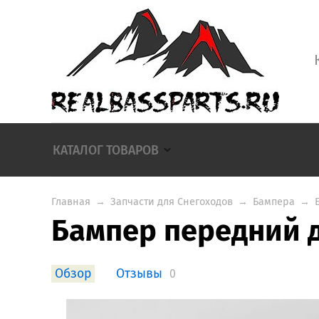
КАТАЛОГ ТОВАРОВ
Главная
→
Запчасти для Снегоходов
→
Бампера
→
Бампер передний д
Обзор
Отзывы
0