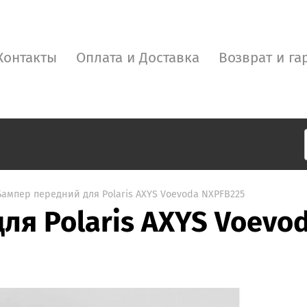
Контакты
Оплата и Доставка
Возврат и га
Бампер передний для Polaris AXYS Voevoda NXPFB225
ля Polaris AXYS Voevo