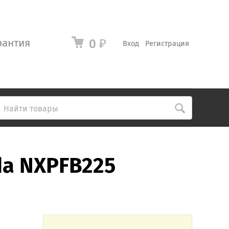
рантия
0
₽
Вход
Регистрация
da NXPFB225