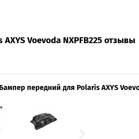
is AXYS Voevoda NXPFB225 отзывы
Бампер передний для Polaris AXYS Voev