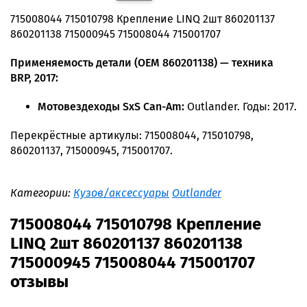
715008044 715010798 Крепление LINQ 2шт 860201137
860201138 715000945 715008044 715001707
Применяемость детали (OEM 860201138) — техника
BRP, 2017:
Мотовездеходы SxS Can-Am:
Outlander. Годы: 2017.
Перекрёстные артикулы: 715008044, 715010798,
860201137, 715000945, 715001707.
Категории:
Кузов/аксессуары
Outlander
715008044 715010798 Крепление
LINQ 2шт 860201137 860201138
715000945 715008044 715001707
отзывы