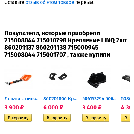
Оставьте
отзыв об этом товаре
первым!
Покупатели, которые приобрели
715008044 715010798 Крепление LINQ 2шт
860201137 860201138 715000945
715008044 715001707 , также купили
и SPI...
Лопата с пилой...
860201806 Крепление 2шт...
506153294 506153109 Пыльник...
3 900
6 000
3 400
4 30
₽
₽
₽