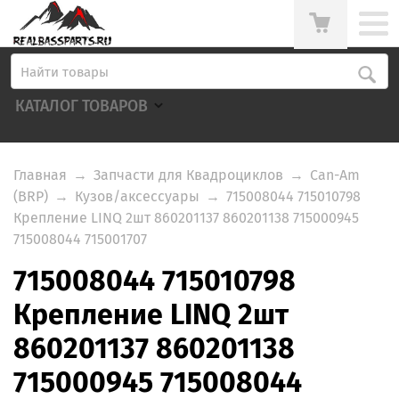
КАТАЛОГ ТОВАРОВ
Главная
→
Запчасти для Квадроциклов
→
Can-Am
(BRP)
→
Кузов/аксессуары
→
715008044 715010798
Крепление LINQ 2шт 860201137 860201138 715000945
715008044 715001707
715008044 715010798
Крепление LINQ 2шт
860201137 860201138
715000945 715008044