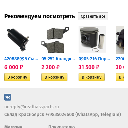
Рекомендуем посмотреть
420888995 Стартер для...
05-252 Колодки тормозные...
0905-216 Поршень Arctic Cat...
6 000
2 200
31 500
30 0
₽
₽
₽
noreply@realbassparts.ru
Склад Красноярск +79835024600 (WhatsApp, Telegram)
Магазин
Покупателю