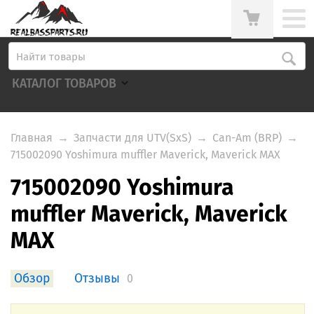
КАТАЛОГ ТОВАРОВ
Главная
→
Запчасти для UTV(SxS)
→
Can-Am (BRP)
→
715002090 Yoshimura muffler Maverick, Maverick MAX
715002090 Yoshimura
muffler Maverick, Maverick
MAX
Обзор
Отзывы
0