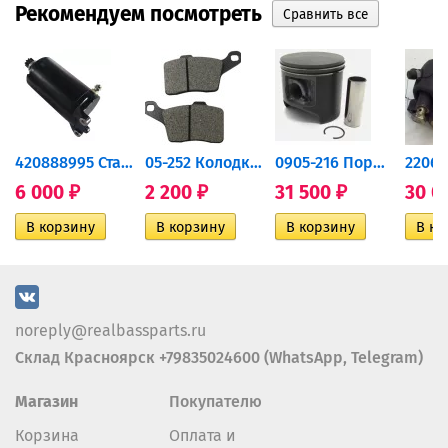
Рекомендуем посмотреть
420888995 Стартер для...
05-252 Колодки тормозные...
0905-216 Поршень Arctic Cat...
6 000
2 200
31 500
30 0
₽
₽
₽
noreply@realbassparts.ru
Склад Красноярск +79835024600 (WhatsApp, Telegram)
Магазин
Покупателю
Корзина
Оплата и