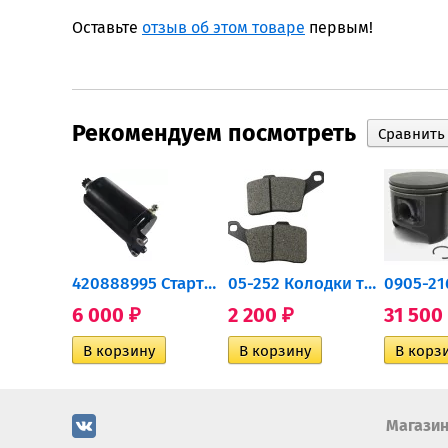
Оставьте
отзыв об этом товаре
первым!
Рекомендуем посмотреть
0932-030 Подшипник...
420888995 Стартер для...
05-252 Колодки тормозные...
6 000
2 200
31 500
₽
₽
Магази