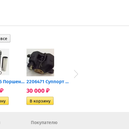
0905-216 Поршень Arctic Cat...
2206471 Суппорт тормозной...
004-172 Катушка зажигания...
30 000
10 600
2 40
₽
₽
₽
н
Покупателю