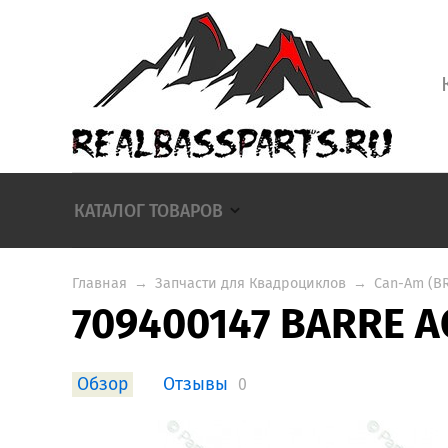
КАТАЛОГ ТОВАРОВ
Главная
→
Запчасти для Квадроциклов
→
Can-Am (B
709400147 BARRE A
Обзор
Отзывы
0