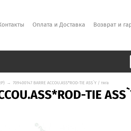
Контакты
Оплата и Доставка
Возврат и га
RP)
→
709400147 BARRE ACCOU.ASS*ROD-TIE ASS`Y / тяга
CCOU.ASS*ROD-TIE ASS`Y