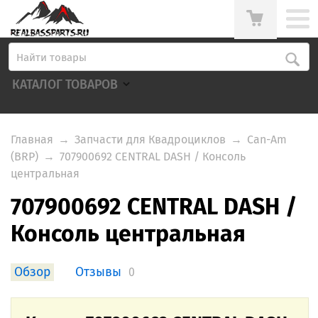
КАТАЛОГ ТОВАРОВ
Главная
→
Запчасти для Квадроциклов
→
Can-Am
(BRP)
→
707900692 CENTRAL DASH / Консоль
центральная
707900692 CENTRAL DASH /
Консоль центральная
Обзор
Отзывы
0