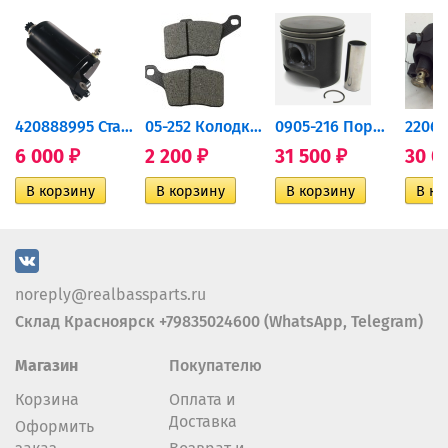
420888995 Стартер для...
05-252 Колодки тормозные...
0905-216 Поршень Arctic Cat...
6 000
2 200
31 500
30 0
₽
₽
₽
noreply@realbassparts.ru
Склад Красноярск +79835024600 (WhatsApp, Telegram)
Магазин
Покупателю
Корзина
Оплата и
Доставка
Оформить