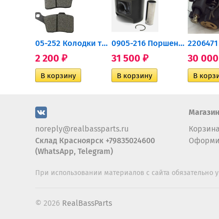
705502757 Привод задний...
05-252 Колодки тормозные...
0905-216 Поршень Arctic Cat...
2 200
31 500
30 00
₽
₽
Магази
noreply@realbassparts.ru
Корзин
Склад Красноярск +79835024600
Оформи
(WhatsApp, Telegram)
При использовании материалов с сайта обязательно у
© 2026
RealBassParts