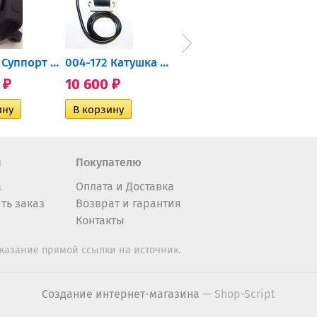
2206471 Суппорт тормозной...
004-172 Катушка зажигания...
AT-01574 Датчик включения...
0
10 600
2 400
35 
₽
₽
₽
н
Покупателю
а
Оплата и Доставка
ть заказ
Возврат и гарантия
Контакты
казание прямой ссылки на источник.
Создание интернет-магазина
— Shop-Script