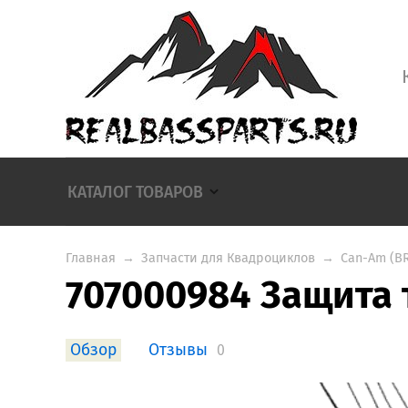
КАТАЛОГ ТОВАРОВ
Главная
→
Запчасти для Квадроциклов
→
Can-Am (B
707000984 Защита 
Обзор
Отзывы
0