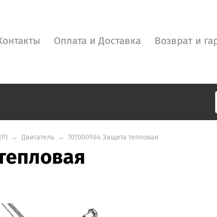
Контакты
Оплата и Доставка
Возврат и га
RP)
→
Двигатель
→
707000984 Защита тепловая
тепловая