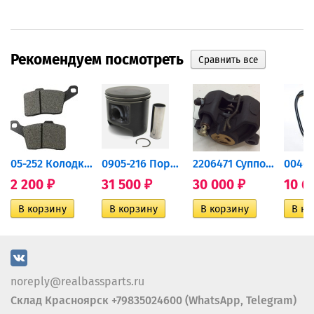
Рекомендуем посмотреть
дний...
05-252 Колодки тормозные...
0905-216 Поршень Arctic Cat...
2206471 Суппорт тормозной...
2 200
31 500
30 000
10 6
₽
₽
₽
noreply@realbassparts.ru
Склад Красноярск +79835024600 (WhatsApp, Telegram)