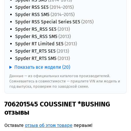
Spyder RSS SE5
(2014–2015)
Spyder RSS SM5
(2014–2015)
Spyder RSS Special Series SE5
(2015)
Spyder RS_RSS SE5
(2013)
Spyder RS_RSS SM5
(2013)
Spyder RT Limited SE5
(2013)
Spyder RT_RTS SE5
(2013)
Spyder RT_RTS SM5
(2013)
Показать все модели (20)
Данные — из официальных каталогов производителей.
Сомневаетесь в совместимости — пришлите VIN или модель и
год выпуска, проверим по заводской схеме.
706201545 COUSSINET *BUSHING
отзывы
Оставьте
отзыв об этом товаре
первым!