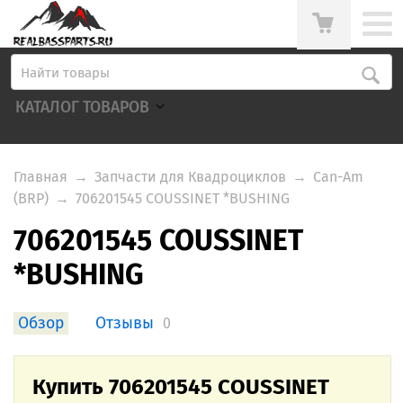
КАТАЛОГ ТОВАРОВ
Главная
→
Запчасти для Квадроциклов
→
Can-Am
(BRP)
→
706201545 COUSSINET *BUSHING
706201545 COUSSINET
*BUSHING
Обзор
Отзывы
0
Купить 706201545 COUSSINET