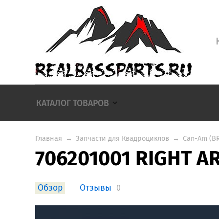
КАТАЛОГ ТОВАРОВ
Главная
→
Запчасти для Квадроциклов
→
Can-Am (B
706201001 RIGHT A
Обзор
Отзывы
0