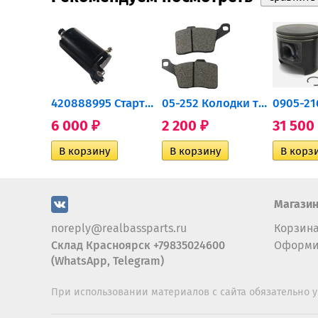
0932-030 Подшипник...
420888995 Стартер для...
05-252 Колодки тормозные...
6 000
2 200
31 500
₽
₽
Магази
noreply@realbassparts.ru
Корзин
Склад Красноярск +79835024600
Оформи
(WhatsApp, Telegram)
При использовании материалов с сайта обязательно у