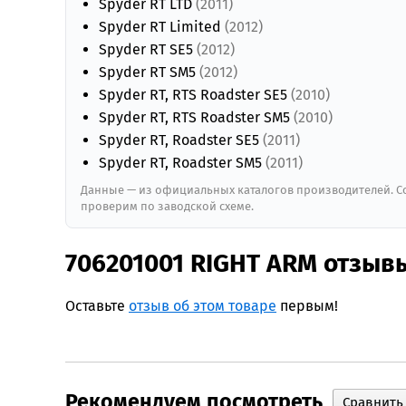
Spyder RT LTD
(2011)
Spyder RT Limited
(2012)
Spyder RT SE5
(2012)
Spyder RT SM5
(2012)
Spyder RT, RTS Roadster SE5
(2010)
Spyder RT, RTS Roadster SM5
(2010)
Spyder RT, Roadster SE5
(2011)
Spyder RT, Roadster SM5
(2011)
Данные — из официальных каталогов производителей. Со
проверим по заводской схеме.
706201001 RIGHT ARM отзыв
Оставьте
отзыв об этом товаре
первым!
Рекомендуем посмотреть