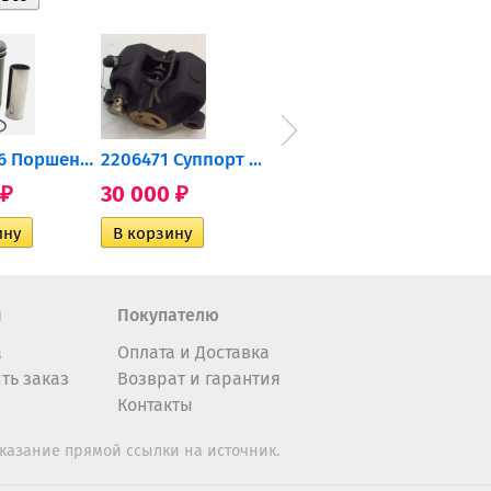
0905-216 Поршень Arctic Cat...
2206471 Суппорт тормозной...
004-172 Катушка зажигания...
30 000
10 600
2 40
₽
₽
₽
н
Покупателю
а
Оплата и Доставка
ть заказ
Возврат и гарантия
Контакты
казание прямой ссылки на источник.