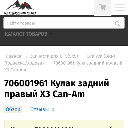
КАТАЛОГ ТОВАРОВ
Главная
→
Запчасти для UTV(SxS)
→
Can-Am (BRP)
→
Подвеска/ходовая
→
706001961 Кулак задний правый
X3 Can-Am
706001961 Кулак задний
правый X3 Can-Am
Обзор
Отзывы
0