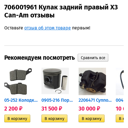
706001961 Кулак задний правый X3
Can-Am отзывы
Оставьте
отзыв об этом товаре
первым!
Рекомендуем посмотреть
дний...
05-252 Колодки тормозные...
0905-216 Поршень Arctic Cat...
2206471 Суппорт тормозной...
2 200
31 500
30 000
10 6
₽
₽
₽