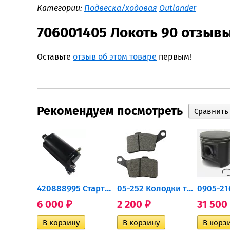
Категории:
Подвеска/ходовая
Outlander
706001405 Локоть 90 отзыв
Оставьте
отзыв об этом товаре
первым!
Рекомендуем посмотреть
0932-030 Подшипник...
420888995 Стартер для...
05-252 Колодки тормозные...
6 000
2 200
31 500
₽
₽