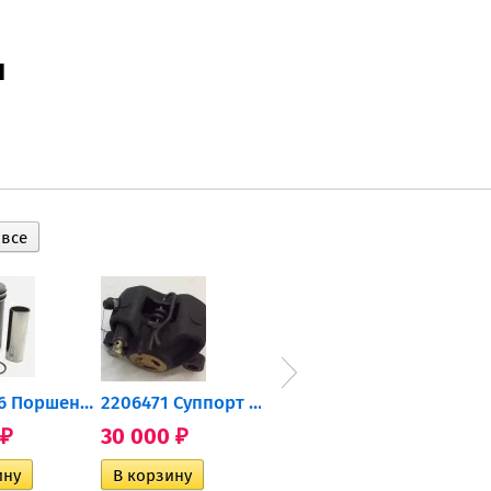
ы
0905-216 Поршень Arctic Cat...
2206471 Суппорт тормозной...
004-172 Катушка зажигания...
30 000
10 600
2 40
₽
₽
₽