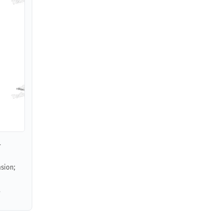
.
sion;
,