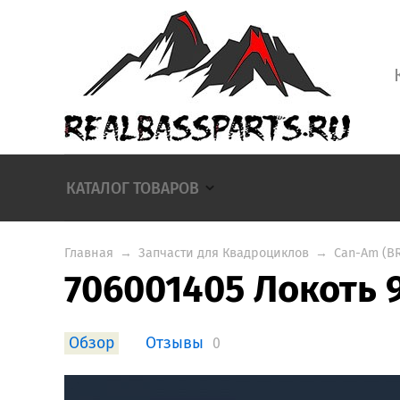
КАТАЛОГ ТОВАРОВ
Главная
→
Запчасти для Квадроциклов
→
Can-Am (B
706001405 Локоть 
Обзор
Отзывы
0