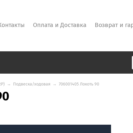
Контакты
Оплата и Доставка
Возврат и га
RP)
→
Подвеска/ходовая
→
706001405 Локоть 90
90