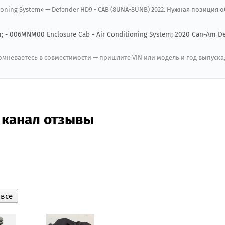
itioning System» — Defender HD9 - CAB (8UNA-8UNB) 2022. Нужная позиция 
em; - 006MNM00 Enclosure Cab - Air Conditioning System; 2020 Can-Am D
мневаетесь в совместимости — пришлите VIN или модель и год выпуска
 канал отзывы