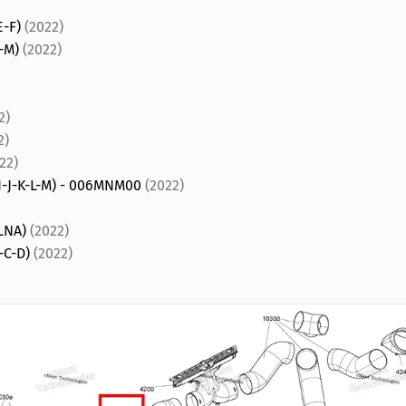
E-F)
(2022)
L-M)
(2022)
2)
2)
22)
-J-K-L-M) - 006MNM00
(2022)
6LNA)
(2022)
-C-D)
(2022)