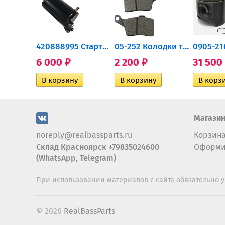
0932-030 Подшипник...
420888995 Стартер для...
05-252 Колодки тормозные...
6 000
2 200
31 500
₽
₽
Магази
noreply@realbassparts.ru
Корзин
Склад Красноярск +79835024600
Оформи
(WhatsApp, Telegram)
При использовании материалов с сайта обязательно у
© 2026
RealBassParts