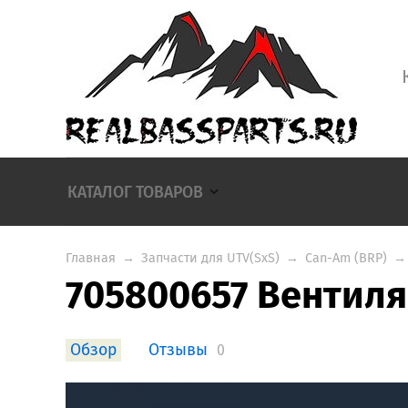
КАТАЛОГ ТОВАРОВ
Главная
→
Запчасти для UTV(SxS)
→
Can-Am (BRP)
→
705800657 Вентил
Обзор
Отзывы
0