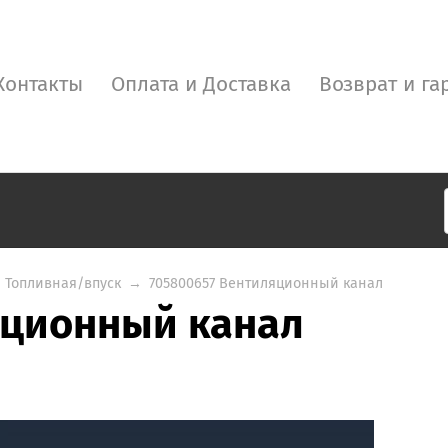
Контакты
Оплата и Доставка
Возврат и га
Топливная/впуск
→
705800657 Вентиляционный канал
яционный канал