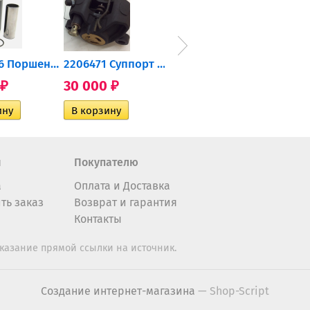
0905-216 Поршень Arctic Cat...
2206471 Суппорт тормозной...
004-172 Катушка зажигания...
30 000
10 600
2 40
₽
₽
₽
н
Покупателю
а
Оплата и Доставка
ть заказ
Возврат и гарантия
Контакты
казание прямой ссылки на источник.
Создание интернет-магазина
— Shop-Script