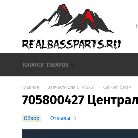
КАТАЛОГ ТОВАРОВ
Главная
→
Запчасти для UTV(SxS)
→
Can-Am (BRP)
→
705800427 Центра
Обзор
Отзывы
0