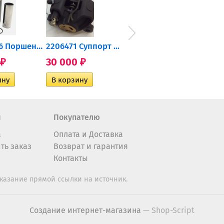
0905-216 Поршень Arctic Cat...
2206471 Суппорт тормозной...
004-172 Катушка зажигания...
30 000
10 600
2 40
₽
₽
₽
н
Покупателю
а
Оплата и Доставка
ть заказ
Возврат и гарантия
Контакты
казание прямой ссылки на источник.
Создание интернет-магазина
— Shop-Script