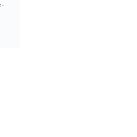
 -
 -
,