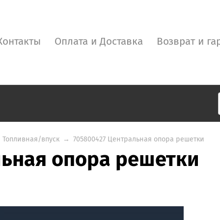
Контакты
Оплата и Доставка
Возврат и га
Топливная/впуск
→
705800427 Центральная опора решетки
льная опора решетки