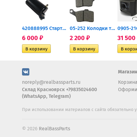
0932-030 Подшипник...
420888995 Стартер для...
05-252 Колодки тормозные...
6 000
2 200
31 500
₽
₽
Магази
noreply@realbassparts.ru
Корзин
Склад Красноярск +79835024600
Оформи
(WhatsApp, Telegram)
При использовании материалов с сайта обязательно у
© 2026
RealBassParts