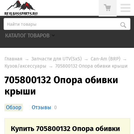
КАТАЛОГ ТОВАРОВ
Главная
→
Запчасти для UTV(SxS)
→
Can-Am (BRP)
→
Кузов/аксессуары
→
705800132 Опора обивки крыши
705800132 Опора обивки
крыши
Обзор
Отзывы
0
Купить 705800132 Опора обивки