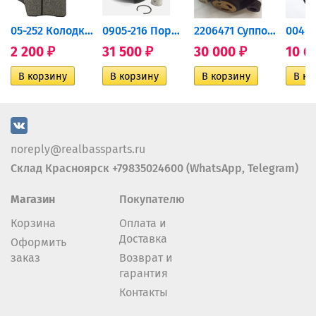
дний...
05-252 Колодки тормозные...
0905-216 Поршень Arctic Cat...
2206471 Суппорт тормозной...
2 200
31 500
30 000
10 6
₽
₽
₽
noreply@realbassparts.ru
Склад Красноярск +79835024600 (WhatsApp, Telegram)
Магазин
Покупателю
Корзина
Оплата и
Доставка
Оформить
заказ
Возврат и
гарантия
Контакты