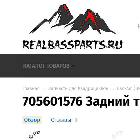
КАТАЛОГ ТОВАРОВ
Главная
→
Запчасти для Квадроциклов
→
Can-Am (B
705601576 Задний 
Обзор
Отзывы
0