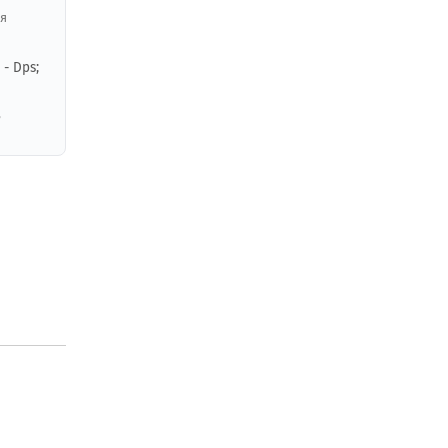
ия
 - Dps;
,