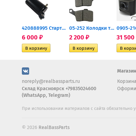
0932-030 Подшипник...
420888995 Стартер для...
05-252 Колодки тормозные...
6 000
2 200
31 500
₽
₽
Магази
noreply@realbassparts.ru
Корзин
Склад Красноярск +79835024600
Оформи
(WhatsApp, Telegram)
При использовании материалов с сайта обязательно у
© 2026
RealBassParts