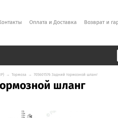
Контакты
Оплата и Доставка
Возврат и га
RP)
→
Тормоза
→
705601576 Задний тормозной шланг
тормозной шланг