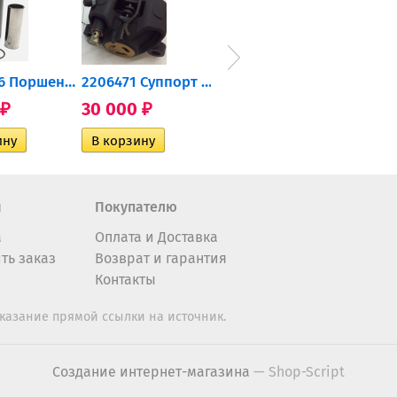
0905-216 Поршень Arctic Cat...
2206471 Суппорт тормозной...
004-172 Катушка зажигания...
30 000
10 600
2 40
₽
₽
₽
н
Покупателю
а
Оплата и Доставка
ть заказ
Возврат и гарантия
Контакты
казание прямой ссылки на источник.
Создание интернет-магазина
— Shop-Script