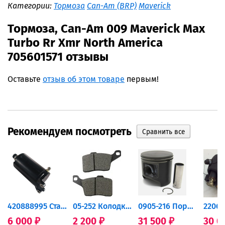
Категории:
Тормоза
Can-Am (BRP)
Maverick
Тормоза, Can-Am 009 Maverick Max
Turbo Rr Xmr North America
705601571 отзывы
Оставьте
отзыв об этом товаре
первым!
Рекомендуем посмотреть
420888995 Стартер для...
05-252 Колодки тормозные...
0905-216 Поршень Arctic Cat...
6 000
2 200
31 500
30 0
₽
₽
₽