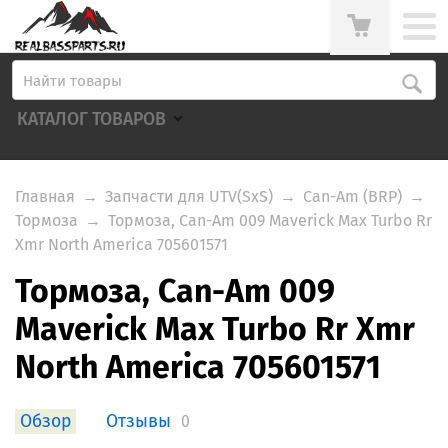
КАТАЛОГ ТОВАРОВ
Главная
→
Запчасти для UTV(SxS)
→
Can-Am (BRP)
→
Тормоза
→
Тормоза, Can-Am 009 Maverick Max Turbo Rr
Xmr North America 705601571
Тормоза, Can-Am 009
Maverick Max Turbo Rr Xmr
North America 705601571
Обзор
Отзывы
0