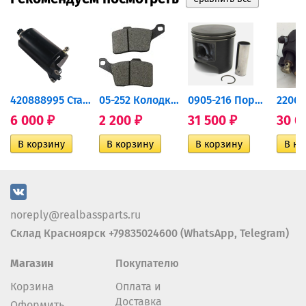
420888995 Стартер для...
05-252 Колодки тормозные...
0905-216 Поршень Arctic Cat...
6 000
2 200
31 500
30 0
₽
₽
₽
noreply@realbassparts.ru
Склад Красноярск +79835024600 (WhatsApp, Telegram)
Магазин
Покупателю
Корзина
Оплата и
Доставка
Оформить