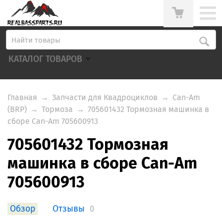
КАТАЛОГ ТОВАРОВ
Главная
→
Запчасти для Квадроциклов
→
Can-Am
(BRP)
→
Тормоза
→
705601432 Тормозная машинка в
сборе Can-Am 705600913
705601432 Тормозная
машинка в сборе Can-Am
705600913
Обзор
Отзывы
0