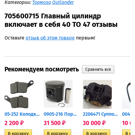
Категории:
Тормоза
Outlander
705600715 Главный цилиндр
включает в себя 40 TO 47 отзывы
Оставьте
отзыв об этом товаре
первым!
Рекомендуем посмотреть
дний...
05-252 Колодки тормозные...
0905-216 Поршень Arctic Cat...
2206471 Суппорт тормозной...
2 200
31 500
30 000
10 6
₽
₽
₽