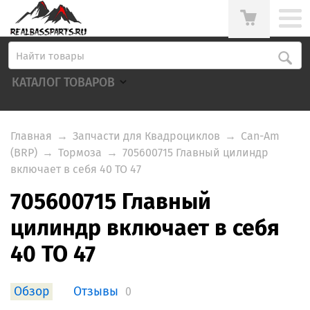
КАТАЛОГ ТОВАРОВ
Главная
→
Запчасти для Квадроциклов
→
Can-Am
(BRP)
→
Тормоза
→
705600715 Главный цилиндр
включает в себя 40 TO 47
705600715 Главный
цилиндр включает в себя
40 TO 47
Обзор
Отзывы
0