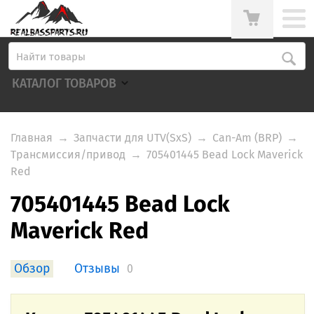
КАТАЛОГ ТОВАРОВ
Главная
→
Запчасти для UTV(SxS)
→
Can-Am (BRP)
→
Трансмиссия/привод
→
705401445 Bead Lock Maverick
Red
705401445 Bead Lock
Maverick Red
Обзор
Отзывы
0