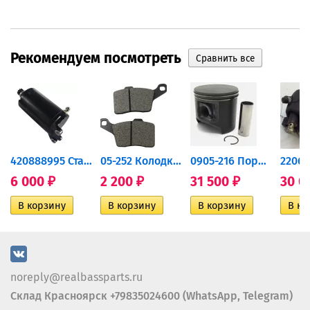
Рекомендуем посмотреть
420888995 Стартер для...
05-252 Колодки тормозные...
0905-216 Поршень Arctic Cat...
6 000
2 200
31 500
30 0
₽
₽
₽
noreply@realbassparts.ru
Склад Красноярск +79835024600 (WhatsApp, Telegram)