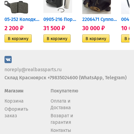
дний...
05-252 Колодки тормозные...
0905-216 Поршень Arctic Cat...
2206471 Суппорт тормозной...
2 200
31 500
30 000
10 6
₽
₽
₽
noreply@realbassparts.ru
Склад Красноярск +79835024600 (WhatsApp, Telegram)
Магазин
Покупателю
Корзина
Оплата и
Доставка
Оформить
заказ
Возврат и
гарантия
Контакты