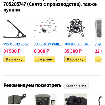
705205747 (Снято с производства), также
купили
715010612 706202919 Рычаг...
703501021 Решетка радиатора...
709200588 Вентилятор...
31 500
6 300
35 300
22 0
₽
₽
₽
Рекомендуем посмотреть