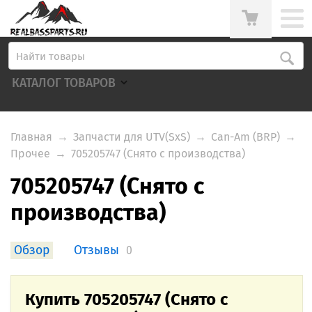
КАТАЛОГ ТОВАРОВ
Главная
→
Запчасти для UTV(SxS)
→
Can-Am (BRP)
→
Прочее
→
705205747 (Снято с производства)
705205747 (Снято с
производства)
Обзор
Отзывы
0
Купить 705205747 (Снято с