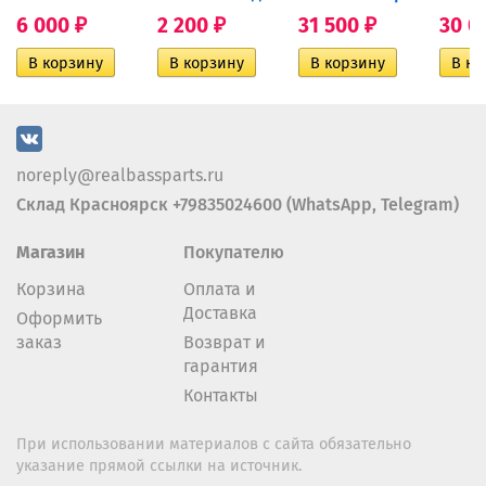
6 000
2 200
31 500
30 0
₽
₽
₽
noreply@realbassparts.ru
Склад Красноярск +79835024600 (WhatsApp, Telegram)
Магазин
Покупателю
Корзина
Оплата и
Доставка
Оформить
заказ
Возврат и
гарантия
Контакты
При использовании материалов с сайта обязательно
указание прямой ссылки на источник.