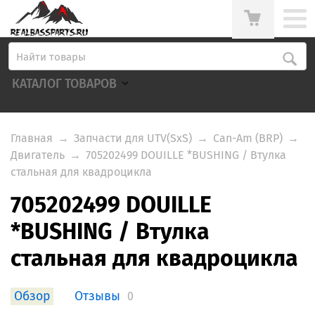
КАТАЛОГ ТОВАРОВ
Главная
→
Запчасти для UTV(SxS)
→
Can-Am (BRP)
→
Двигатель
→
705202499 DOUILLE *BUSHING / Втулка
стальная для квадроцикла
705202499 DOUILLE
*BUSHING / Втулка
стальная для квадроцикла
Обзор
Отзывы
0