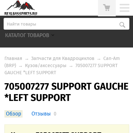
КАТАЛОГ ТОВАРОВ
Главная
→
Запчасти для Квадроциклов
→
Can-Am
(BRP)
→
Кузов/аксессуары
→
705007277 SUPPORT
GAUCHE *LEFT SUPPORT
705007277 SUPPORT GAUCHE
*LEFT SUPPORT
Обзор
Отзывы
0