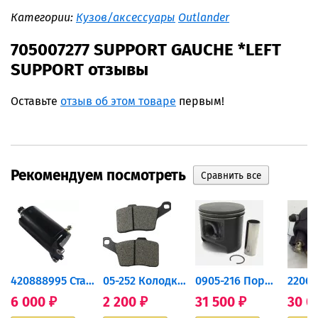
Категории:
Кузов/аксессуары
Outlander
705007277 SUPPORT GAUCHE *LEFT
SUPPORT отзывы
Оставьте
отзыв об этом товаре
первым!
Рекомендуем посмотреть
420888995 Стартер для...
05-252 Колодки тормозные...
0905-216 Поршень Arctic Cat...
6 000
2 200
31 500
30 0
₽
₽
₽