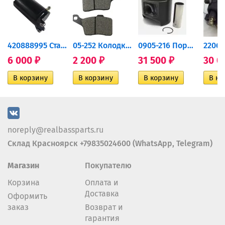
420888995 Стартер для...
05-252 Колодки тормозные...
0905-216 Поршень Arctic Cat...
6 000
2 200
31 500
30 0
₽
₽
₽
noreply@realbassparts.ru
Склад Красноярск +79835024600 (WhatsApp, Telegram)
Магазин
Покупателю
Корзина
Оплата и
Доставка
Оформить
заказ
Возврат и
гарантия