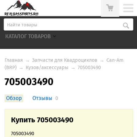
КАТАЛОГ ТОВАРОВ
Главная
→
Запчасти для Квадроциклов
→
Can-Am
(BRP)
→
Кузов/аксессуары
→
705003490
705003490
Обзор
Отзывы
0
Купить 705003490
705003490