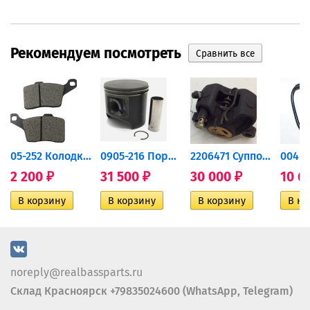
Рекомендуем посмотреть
дний...
05-252 Колодки тормозные...
0905-216 Поршень Arctic Cat...
2206471 Суппорт тормозной...
2 200
31 500
30 000
10 6
₽
₽
₽
noreply@realbassparts.ru
Склад Красноярск +79835024600 (WhatsApp, Telegram)