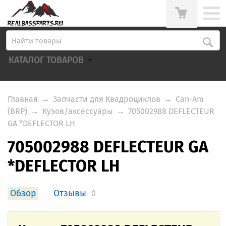
КАТАЛОГ ТОВАРОВ
Главная
→
Запчасти для Квадроциклов
→
Can-Am
(BRP)
→
Кузов/аксессуары
→
705002988 DEFLECTEUR
GA *DEFLECTOR LH
705002988 DEFLECTEUR GA
*DEFLECTOR LH
Обзор
Отзывы
0