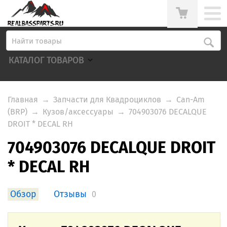
КАТАЛОГ ТОВАРОВ
Главная
→
Запчасти для Квадроциклов
→
Can-Am
(BRP)
→
Кузов/аксессуары
→
704903076 DECALQUE
DROIT * DECAL RH
704903076 DECALQUE DROIT
* DECAL RH
Обзор
Отзывы
0