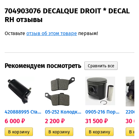
704903076 DECALQUE DROIT * DECAL
RH отзывы
Оставьте
отзыв об этом товаре
первым!
Рекомендуем посмотреть
420888995 Стартер для...
05-252 Колодки тормозные...
0905-216 Поршень Arctic Cat...
6 000
2 200
31 500
30 0
₽
₽
₽