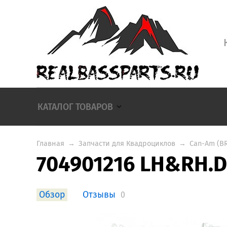
КАТАЛОГ ТОВАРОВ
Главная
→
Запчасти для Квадроциклов
→
Can-Am (B
704901216 LH&RH.
Обзор
Отзывы
0