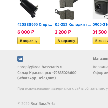
0932-030 Подшипник...
420888995 Стартер для...
05-252 Колодки тормозные...
6 000
2 200
31 500
₽
₽
Магази
noreply@realbassparts.ru
Корзин
Склад Красноярск +79835024600
Оформи
(WhatsApp, Telegram)
При использовании материалов с сайта обязательно у
© 2026
RealBassParts