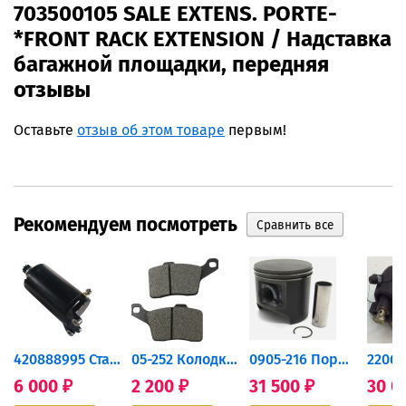
703500105 SALE EXTENS. PORTE-
*FRONT RACK EXTENSION / Надставка
багажной площадки, передняя
отзывы
Оставьте
отзыв об этом товаре
первым!
Рекомендуем посмотреть
420888995 Стартер для...
05-252 Колодки тормозные...
0905-216 Поршень Arctic Cat...
6 000
2 200
31 500
30 0
₽
₽
₽