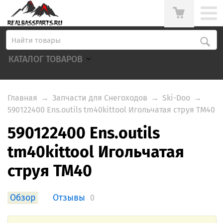
КАТАЛОГ ТОВАРОВ
Главная
→
Запчасти для Снегоходов
→
Ski-Doo
→
590122400 Ens.outils tm40kittool Игольчатая струя TM40
590122400 Ens.outils
tm40kittool Игольчатая
струя TM40
Обзор
Отзывы
0