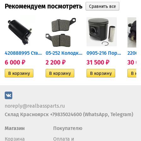
Рекомендуем посмотреть
420888995 Стартер для...
05-252 Колодки тормозные...
0905-216 Поршень Arctic Cat...
6 000
2 200
31 500
30 0
₽
₽
₽
noreply@realbassparts.ru
Склад Красноярск +79835024600 (WhatsApp, Telegram)
Магазин
Покупателю
Корзина
Оплата и