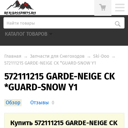
КАТАЛОГ ТОВАРОВ
Главная
→
Запчасти для Снегоходов
→
Ski-Doo
→
572111215 GARDE-NEIGE CK *GUARD-SNOW Y1
572111215 GARDE-NEIGE CK
*GUARD-SNOW Y1
Обзор
Отзывы
0
Купить 572111215 GARDE-NEIGE CK