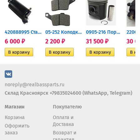
420888995 Стартер для...
05-252 Колодки тормозные...
0905-216 Поршень Arctic Cat...
6 000
2 200
31 500
30 0
₽
₽
₽
noreply@realbassparts.ru
Склад Красноярск +79835024600 (WhatsApp, Telegram)
Магазин
Покупателю
Корзина
Оплата и
Доставка
Оформить
заказ
Возврат и
гарантия