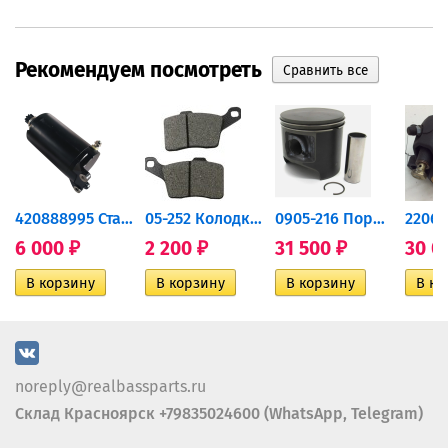
Рекомендуем посмотреть
420888995 Стартер для...
05-252 Колодки тормозные...
0905-216 Поршень Arctic Cat...
6 000
2 200
31 500
30 0
₽
₽
₽
noreply@realbassparts.ru
Склад Красноярск +79835024600 (WhatsApp, Telegram)