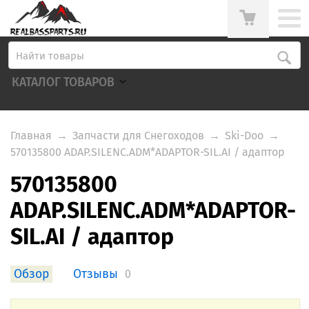
КАТАЛОГ ТОВАРОВ
Главная
→
Запчасти для Снегоходов
→
Ski-Doo
→
570135800 ADAP.SILENC.ADM*ADAPTOR-SIL.AI / адаптор
570135800
ADAP.SILENC.ADM*ADAPTOR-
SIL.AI / адаптор
Обзор
Отзывы
0