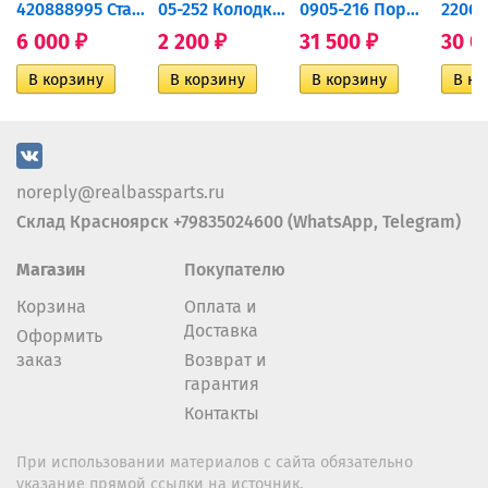
420888995 Стартер для...
05-252 Колодки тормозные...
0905-216 Поршень Arctic Cat...
6 000
2 200
31 500
30 0
₽
₽
₽
noreply@realbassparts.ru
Склад Красноярск +79835024600 (WhatsApp, Telegram)
Магазин
Покупателю
Корзина
Оплата и
Доставка
Оформить
заказ
Возврат и
гарантия
Контакты
При использовании материалов с сайта обязательно
указание прямой ссылки на источник.