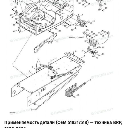
Применяемость детали (OEM 518317518) — техника BRP,