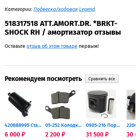
Категории:
Подвеска/ходовая
Legend
518317518 ATT.AMORT.DR. *BRKT-
SHOCK RH / амортизатор отзывы
Оставьте
отзыв об этом товаре
первым!
Рекомендуем посмотреть
420888995 Стартер для...
05-252 Колодки тормозные...
0905-216 Поршень Arctic Cat...
6 000
2 200
31 500
30 0
₽
₽
₽