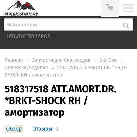
КАТАЛОГ ТОВАРОВ
Главная
→
Запчасти для Снегоходов
→
Ski-Doo
→
Подвеска/ходовая
→
518317518 ATT.AMORT.DR. *BRKT-
SHOCK RH / амортизатор
518317518 ATT.AMORT.DR.
*BRKT-SHOCK RH /
амортизатор
Обзор
Отзывы
0