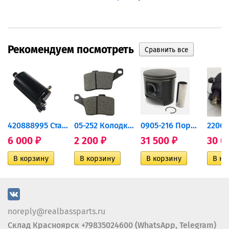
Рекомендуем посмотреть
420888995 Стартер для...
05-252 Колодки тормозные...
0905-216 Поршень Arctic Cat...
6 000
2 200
31 500
30 0
₽
₽
₽
noreply@realbassparts.ru
Склад Красноярск +79835024600 (WhatsApp, Telegram)