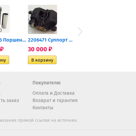
0905-216 Поршень Arctic Cat...
2206471 Суппорт тормозной...
004-172 Катушка зажигания...
30 000
10 600
2 40
₽
₽
₽
н
Покупателю
а
Оплата и Доставка
ть заказ
Возврат и гарантия
Контакты
казание прямой ссылки на источник.