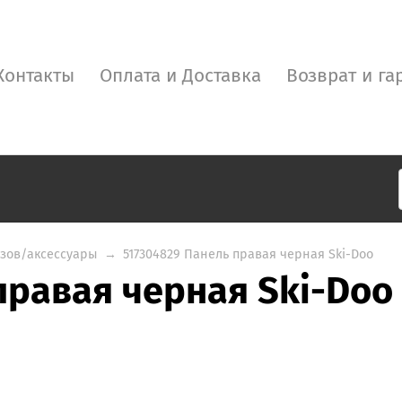
Контакты
Оплата и Доставка
Возврат и га
узов/аксессуары
→
517304829 Панель правая черная Ski-Doo
правая черная Ski-Doo