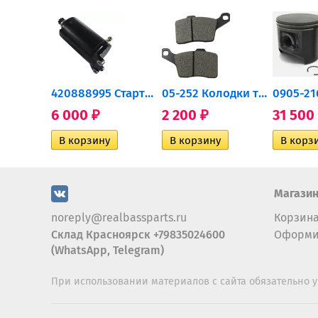
0932-030 Подшипник...
420888995 Стартер для...
05-252 Колодки тормозные...
6 000
2 200
31 500
₽
₽
Магази
noreply@realbassparts.ru
Корзин
Склад Красноярск +79835024600
Оформи
(WhatsApp, Telegram)
При использовании материалов с сайта обязательно у