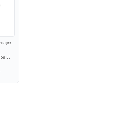
позиция
ion LE
,