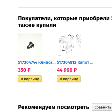
Покупатели, которые приобрели 
также купили
517304812 Капот черный...
517304744 Клипса крепления...
517304812 Капот черный...
350
44 900
350
₽
₽
₽
Рекомендуем посмотреть