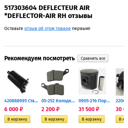
517303604 DEFLECTEUR AIR
*DEFLECTOR-AIR RH отзывы
Оставьте
отзыв об этом товаре
первым!
Рекомендуем посмотреть
420888995 Стартер для...
05-252 Колодки тормозные...
0905-216 Поршень Arctic Cat...
6 000
2 200
31 500
30 0
₽
₽
₽