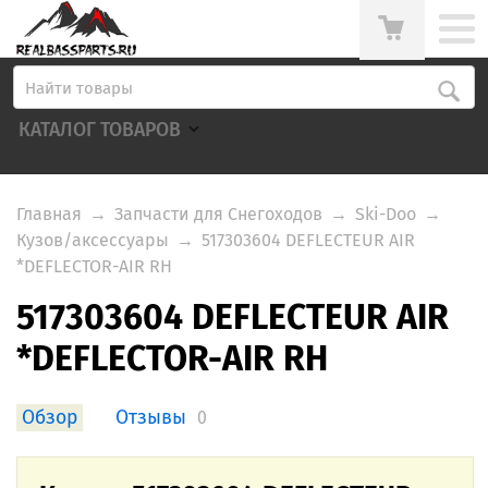
КАТАЛОГ ТОВАРОВ
Главная
→
Запчасти для Снегоходов
→
Ski-Doo
→
Кузов/аксессуары
→
517303604 DEFLECTEUR AIR
*DEFLECTOR-AIR RH
517303604 DEFLECTEUR AIR
*DEFLECTOR-AIR RH
Обзор
Отзывы
0