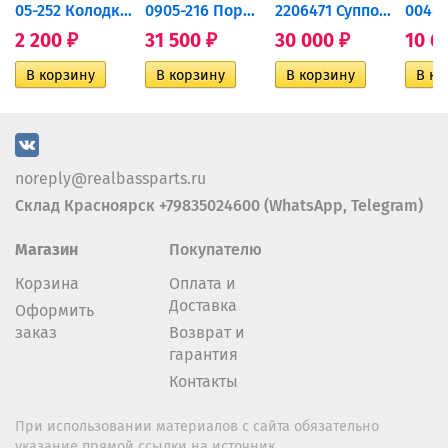
дний...
05-252 Колодки тормозные...
0905-216 Поршень Arctic Cat...
2206471 Суппорт тормозной...
2 200
31 500
30 000
10 6
₽
₽
₽
noreply@realbassparts.ru
Склад Красноярск +79835024600 (WhatsApp, Telegram)
Магазин
Покупателю
Корзина
Оплата и
Доставка
Оформить
заказ
Возврат и
гарантия
Контакты
При использовании материалов с сайта обязательно
указание прямой ссылки на источник.