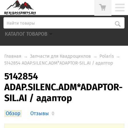
КАТАЛОГ ТОВАРОВ
Главная
→
Запчасти для Квадроциклов
→
Polaris
→
5142854 ADAP.SILENC.ADM*ADAPTOR-SIL.AI / адаптор
5142854
ADAP.SILENC.ADM*ADAPTOR-
SIL.AI / адаптор
Обзор
Отзывы
0