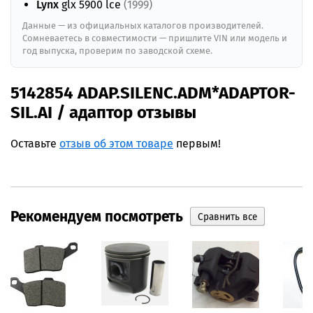
Lynx
glx 5900 lce
(1999)
Данные — из официальных каталогов производителей.
Сомневаетесь в совместимости — пришлите VIN или модель и
год выпуска, проверим по заводской схеме.
5142854 ADAP.SILENC.ADM*ADAPTOR-
SIL.AI / адаптор отзывы
Оставьте
отзыв об этом товаре
первым!
Рекомендуем посмотреть