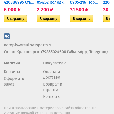
420888995 Стартер для...
05-252 Колодки тормозные...
0905-216 Поршень Arctic Cat...
6 000
2 200
31 500
30 0
₽
₽
₽
noreply@realbassparts.ru
Склад Красноярск +79835024600 (WhatsApp, Telegram)
Магазин
Покупателю
Корзина
Оплата и
Доставка
Оформить
заказ
Возврат и
гарантия
Контакты
При использовании материалов с сайта обязательно
указание прямой ссылки на источник.