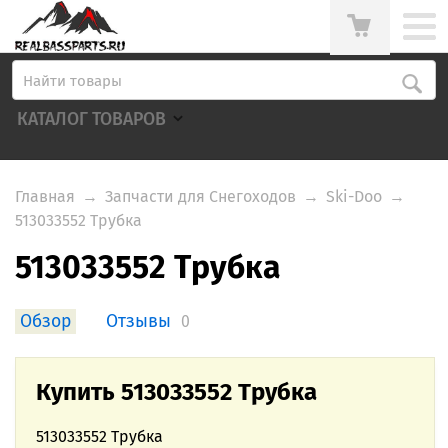
КАТАЛОГ ТОВАРОВ
Главная
→
Запчасти для Снегоходов
→
Ski-Doo
→
513033552 Трубка
513033552 Трубка
Обзор
Отзывы
0
Купить 513033552 Трубка
513033552 Трубка