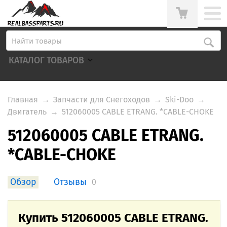
КАТАЛОГ ТОВАРОВ
Главная
→
Запчасти для Снегоходов
→
Ski-Doo
→
Двигатель
→
512060005 CABLE ETRANG. *CABLE-CHOKE
512060005 CABLE ETRANG.
*CABLE-CHOKE
Обзор
Отзывы
0
Купить 512060005 CABLE ETRANG.