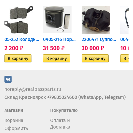
дний...
05-252 Колодки тормозные...
0905-216 Поршень Arctic Cat...
2206471 Суппорт тормозной...
2 200
31 500
30 000
10 6
₽
₽
₽
noreply@realbassparts.ru
Склад Красноярск +79835024600 (WhatsApp, Telegram)
Магазин
Покупателю
Корзина
Оплата и
Доставка
Оформить