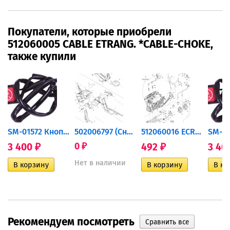
Покупатели, которые приобрели
512060005 CABLE ETRANG. *CABLE-CHOKE,
также купили
...
SM-01572 Кнопка выключения...
502006797 (Снято с...
512060016 ECROU...
3 400
0
492
3 40
₽
₽
₽
Нет в наличии
Рекомендуем посмотреть