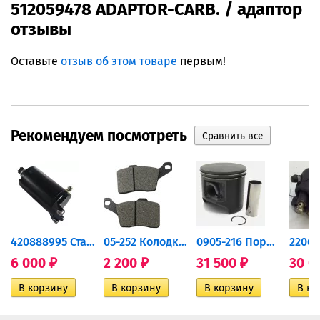
512059478 ADAPTOR-CARB. / адаптор
отзывы
Оставьте
отзыв об этом товаре
первым!
Рекомендуем посмотреть
420888995 Стартер для...
05-252 Колодки тормозные...
0905-216 Поршень Arctic Cat...
6 000
2 200
31 500
30 0
₽
₽
₽