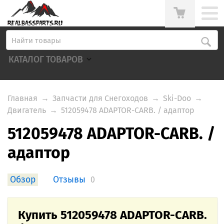
КАТАЛОГ ТОВАРОВ
Главная
→
Запчасти для Снегоходов
→
Ski-Doo
→
Двигатель
→
512059478 ADAPTOR-CARB. / адаптор
512059478 ADAPTOR-CARB. /
адаптор
Обзор
Отзывы
0
Купить 512059478 ADAPTOR-CARB.