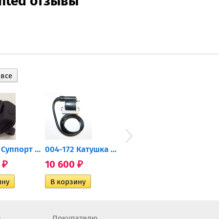
inted отзывы
2206471 Суппорт тормозной...
004-172 Катушка зажигания...
AT-01574 Датчик включения...
0
10 600
2 400
35 
₽
₽
₽
н
Покупателю