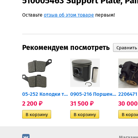
510005463 Support Plate, Pa
Оставьте
отзыв об этом товаре
первым!
Рекомендуем посмотреть
705502757 Привод задний...
05-252 Колодки тормозные...
0905-216 Поршень Arctic Cat...
2 200
31 500
30 00
₽
₽
Магази