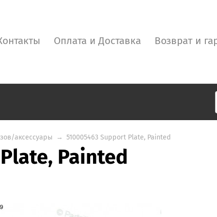
Контакты
Оплата и Доставка
Возврат и га
узов/аксессуары
→
510005463 Support Plate, Painted
Plate, Painted