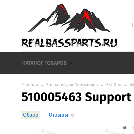
КАТАЛОГ ТОВАРОВ
Главная
→
Запчасти для Снегоходов
→
Ski-Doo
→
К
510005463 Support 
Обзор
Отзывы
0