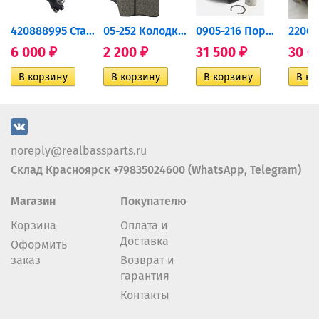
420888995 Стартер для...
05-252 Колодки тормозные...
0905-216 Поршень Arctic Cat...
6 000
2 200
31 500
30 0
₽
₽
₽
noreply@realbassparts.ru
Склад Красноярск +79835024600 (WhatsApp, Telegram)
Магазин
Покупателю
Корзина
Оплата и
Доставка
Оформить
заказ
Возврат и
гарантия
Контакты