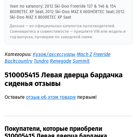
Узел по каталогу: 2012 Ski-Doo Freeride 137 & 146 & 154
800RETEC XP Seat; 2012 Ski-Doo MXZ X 600HOETEC Seat; 2012
Ski-Doo MXZ X 800RETEC XP Seat
Данные — из официальных каталогов производителей.
Сомневаетесь в совместимости — пришлите VIN или модель и
год выпуска, проверим по заводской схеме.
Категории:
Кузов/аксессуары
Mach Z
Freeride
Backcountry
Tundra
Renegade
Summit
510005415 Левая дверца бардачка
сиденья отзывы
Оставьте
отзыв об этом товаре
первым!
Покупатели, которые приобрели
510005415 Левая дверца бардачка