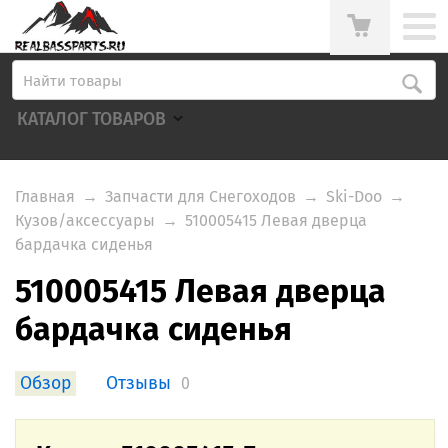
КАТАЛОГ ТОВАРОВ
Главная
→
Запчасти для Снегоходов
→
Ski-Doo
→
Кузов/аксессуары
→
510005415 Левая дверца
бардачка сиденья
510005415 Левая дверца
бардачка сиденья
Обзор
Отзывы
0