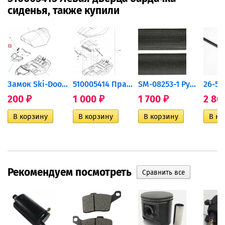
сиденья, также купили
левый...
Замок Ski-Doo LOCK 510005416
510005414 Правая дверца...
SM-08253-1 Ручки руля SPI...
200
1 000
1 700
2 80
₽
₽
₽
Рекомендуем посмотреть