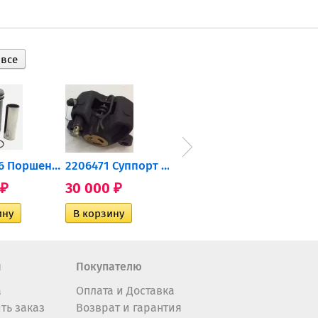
0905-216 Поршень Arctic Cat...
2206471 Суппорт тормозной...
004-172 Катушка зажигания...
30 000
10 600
2 40
₽
₽
₽
н
Покупателю
а
Оплата и Доставка
ть заказ
Возврат и гарантия