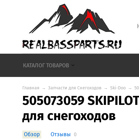
КАТАЛОГ ТОВАРОВ
Главная
→
Запчасти для Снегоходов
→
Ski-Doo
→
50
505073059 SKIPILO
для снегоходов
Обзор
Отзывы
0