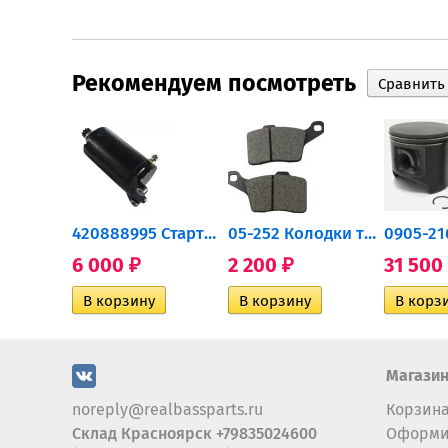
Рекомендуем посмотреть
0932-030 Подшипник...
420888995 Стартер для...
05-252 Колодки тормозные...
6 000
2 200
31 500
₽
₽
Магази
noreply@realbassparts.ru
Корзин
Склад Красноярск +79835024600
Оформи