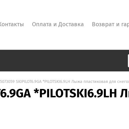
Контакты
Оплата и Доставка
Возврат и га
5073059 SKIPILOT6.9GA *PILOTSKI6.9LH Лыжа пластиковая для снег
T6.9GA *PILOTSKI6.9LH