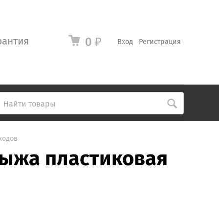
рантия
0
₽
Вход
Регистрация
оходов
 Лыжа пластиковая