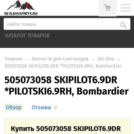
КАТАЛОГ ТОВАРОВ
Главная
→
Запчасти для Снегоходов
→
Ski-Doo
→
505073058 SKIPILOT6.9DR *PILOTSKI6.9RH, Bombardier
505073058 SKIPILOT6.9DR
*PILOTSKI6.9RH, Bombardier
Обзор
Отзывы
0
Купить 505073058 SKIPILOT6.9DR