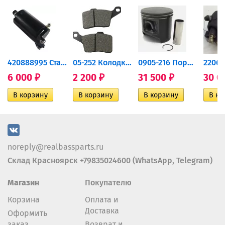
420888995 Стартер для...
05-252 Колодки тормозные...
0905-216 Поршень Arctic Cat...
6 000
2 200
31 500
30 0
₽
₽
₽
noreply@realbassparts.ru
Склад Красноярск +79835024600 (WhatsApp, Telegram)
Магазин
Покупателю
Корзина
Оплата и
Доставка
Оформить
заказ
Возврат и