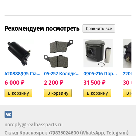
Рекомендуем посмотреть
420888995 Стартер для...
05-252 Колодки тормозные...
0905-216 Поршень Arctic Cat...
6 000
2 200
31 500
30 0
₽
₽
₽
noreply@realbassparts.ru
Склад Красноярск +79835024600 (WhatsApp, Telegram)