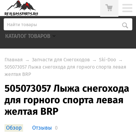
КАТАЛОГ ТОВАРОВ
Главная
→
Запчасти для Снегоходов
→
Ski-Doo
→
505073057 Лыжа снегохода для горного спорта левая
желтая BRP
505073057 Лыжа снегохода
для горного спорта левая
желтая BRP
Обзор
Отзывы
0