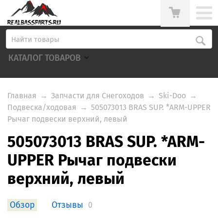
КАТАЛОГ ТОВАРОВ
Главная
→
Запчасти для Снегоходов
→
Ski-Doo
→
Подвеска/ходовая
→
505073013 BRAS SUP. *ARM-UPPER
Рычаг подвески верхний, левый
505073013 BRAS SUP. *ARM-
UPPER Рычаг подвески
верхний, левый
Обзор
Отзывы
0