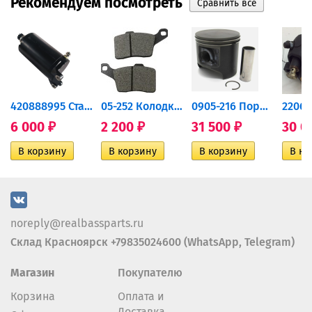
Рекомендуем посмотреть
420888995 Стартер для...
05-252 Колодки тормозные...
0905-216 Поршень Arctic Cat...
6 000
2 200
31 500
30 0
₽
₽
₽
noreply@realbassparts.ru
Склад Красноярск +79835024600 (WhatsApp, Telegram)
Магазин
Покупателю
Корзина
Оплата и
Доставка