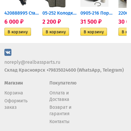
420888995 Стартер для...
05-252 Колодки тормозные...
0905-216 Поршень Arctic Cat...
6 000
2 200
31 500
30 0
₽
₽
₽
noreply@realbassparts.ru
Склад Красноярск +79835024600 (WhatsApp, Telegram)
Магазин
Покупателю
Корзина
Оплата и
Доставка
Оформить
заказ
Возврат и
гарантия
Контакты