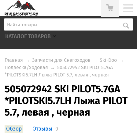
КАТАЛОГ ТОВАРОВ
Главная
→
Запчасти для Снегоходов
→
Ski-Doo
→
Подвеска/ходовая
→
505072942 SKI PILOT5.7GA
*PILOTSKI5.7LH Лыжа PILOT 5.7, левая , черная
505072942 SKI PILOT5.7GA
*PILOTSKI5.7LH Лыжа PILOT
5.7, левая , черная
Обзор
Отзывы
0