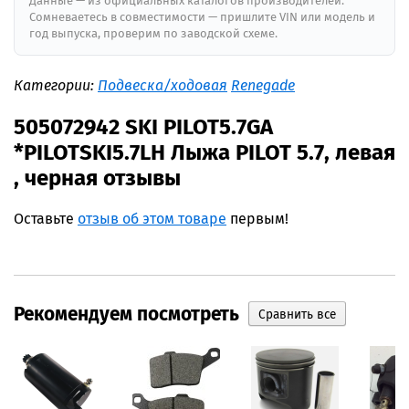
Данные — из официальных каталогов производителей.
Сомневаетесь в совместимости — пришлите VIN или модель и
год выпуска, проверим по заводской схеме.
Категории:
Подвеска/ходовая
Renegade
505072942 SKI PILOT5.7GA
*PILOTSKI5.7LH Лыжа PILOT 5.7, левая
, черная отзывы
Оставьте
отзыв об этом товаре
первым!
Рекомендуем посмотреть